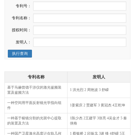
专利号：
专利名称：
授权时间：
发明人：
执行查询
专利名称
发明人
基于马赫曾德干涉仪的激光鉴频装
1 洪光烈 2 周艳波 3 舒嵘
置及鉴频方法
一种空间用平面反射镜光学指向组
1姜紫庆 2 贾建军 3 黄冠杰 4王乾坤
件
一种基于棱镜分割的光斑中心提取
1陈少杰 2王建宇 3张亮 4吴金才 5 秦
的装置及方法
侠格
一种国产卫星激光高度计在轨几何
1 蔡银桥 2 邱振戈 3谢 锋 4舒嵘 5王