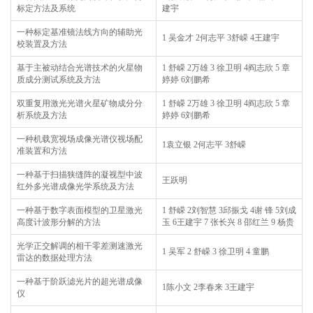
标定方法及系统
建宇
一种标定基准镜法线方向的辅助光
1 吴金才 2何志平 3舒嵘 4王建宇
校装置及方法
基于主被动结合光谱技术的火星物
1 舒嵘 2万雄 3 徐卫明 4阎志欣 5 章
质成分测试系统及方法
婷婷 6刘鹏希
双重复用激光光谱火星矿物成分分
1 舒嵘 2万雄 3 徐卫明 4阎志欣 5 章
析系统及方法
婷婷 6刘鹏希
一种机载宽视场成像光谱仪视场配
1袁立银 2何志平 3舒嵘
准装置和方法
一种基于扫描狭缝阵的凝视型中波
王跃明
红外多光谱成像光学系统及方法
一种基于数字表面模型的卫星激光
1 舒嵘 2刘智慧 3邱振戈 4谢 锋 5刘成
高度计波形分解的方法
玉 6王建宇 7 张长兴 8 邵红兰 9 杨贵
光学正交解调的相干零差测速激光
1 吴军 2 舒嵘 3 徐卫明 4 童鹏
雷达的数据处理方法
一种基于阶跃滤光片的超光谱成像
1陈小文 2李春来 3王建宇
仪