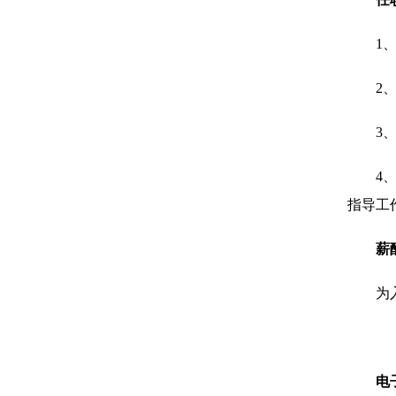
1
2
3
4
指导工
薪
为
电