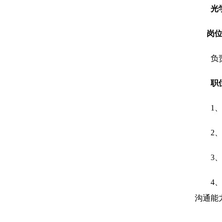
光
岗
负
职
1
2
3
4
沟通能