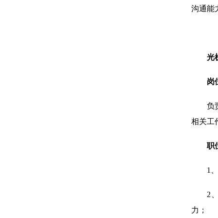
沟通能
光
岗
负
相关工
职
1
2
力；