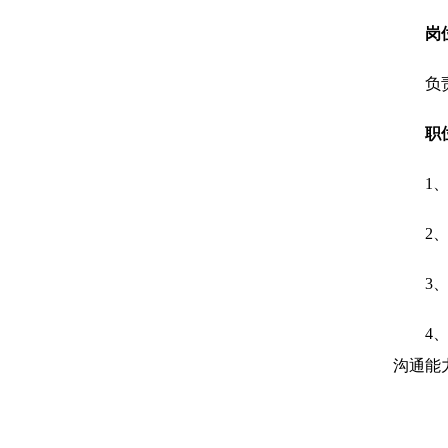
岗
负
职
1
2
3
4
沟通能