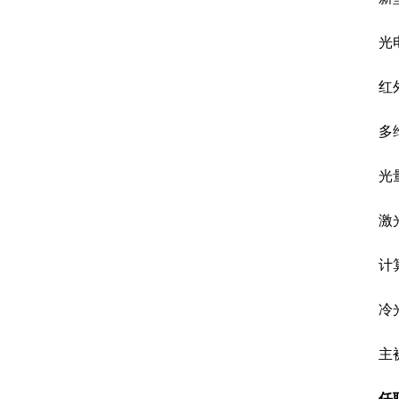
光
红
多
光
激
计
冷
主
任