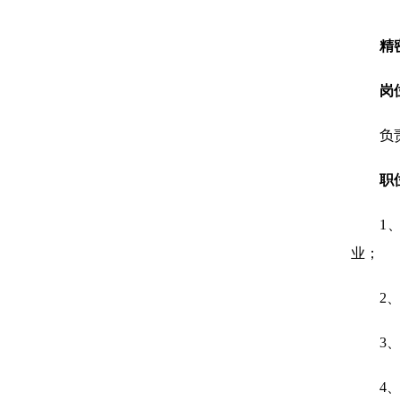
精
岗
负
职
1
业；
2
3
4