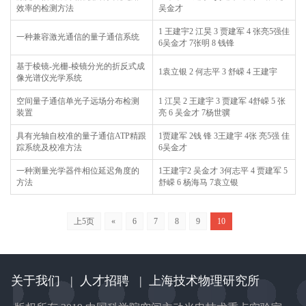
效率的检测方法
吴金才
1 王建宇2 江昊 3 贾建军 4 张亮5强佳
一种兼容激光通信的量子通信系统
6吴金才 7张明 8 钱锋
基于棱镜-光栅-棱镜分光的折反式成
1袁立银 2 何志平 3 舒嵘 4 王建宇
像光谱仪光学系统
空间量子通信单光子远场分布检测
1 江昊 2 王建宇 3 贾建军 4舒嵘 5 张
装置
亮 6 吴金才 7杨世骥
具有光轴自校准的量子通信ATP精跟
1贾建军 2钱 锋 3王建宇 4张 亮5强 佳
踪系统及校准方法
6吴金才
一种测量光学器件相位延迟角度的
1王建宇2 吴金才 3何志平 4 贾建军 5
方法
舒嵘 6 杨海马 7袁立银
上5页
«
6
7
8
9
10
关于我们
|
人才招聘
|
上海技术物理研究所