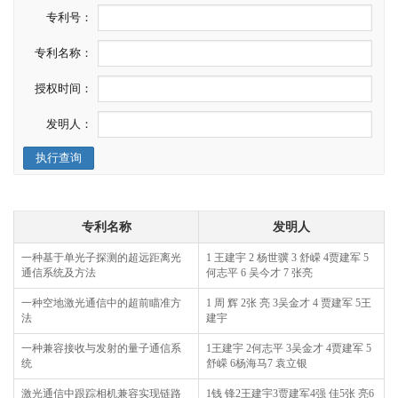
专利号：
专利名称：
授权时间：
发明人：
执行查询
专利名称
发明人
一种基于单光子探测的超远距离光
1 王建宇 2 杨世骥 3 舒嵘 4贾建军 5
通信系统及方法
何志平 6 吴今才 7 张亮
一种空地激光通信中的超前瞄准方
1 周 辉 2张 亮 3吴金才 4 贾建军 5王
法
建宇
一种兼容接收与发射的量子通信系
1王建宇 2何志平 3吴金才 4贾建军 5
统
舒嵘 6杨海马7 袁立银
激光通信中跟踪相机兼容实现链路
1钱 锋2王建宇3贾建军4强 佳5张 亮6