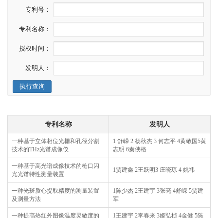
专利号：
专利名称：
授权时间：
发明人：
执行查询
专利名称
发明人
一种基于立体相位光栅和孔径分割
1 舒嵘 2 杨秋杰 3 何志平 4黄敬国5黄
技术的THz光谱成像仪
志明 6秦侠格
一种基于高光谱成像技术的枪口闪
1贾建鑫 2王跃明3 庄晓琼 4 姚祎
光光谱特性测量装置
一种光斑质心提取精度的测量装置
1陈少杰 2王建宇 3张亮 4舒嵘 5贾建
及测量方法
军
一种提高热红外图像温度灵敏度的
1王建宇 2李春来 3姬弘桢 4金健 5陈