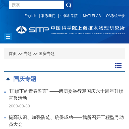
English
联系我们
中国科学院
MATLELAB
OA系统登录
Toggle
navigation
首页
>>
专题
>>
国庆专题
国庆专题
“国旗下的青春誓言” ——所团委举行迎国庆六十周年升旗
宣誓活动
2009-09-30
提高认识、加强防范、确保成功——我所召开工程型号动
员大会