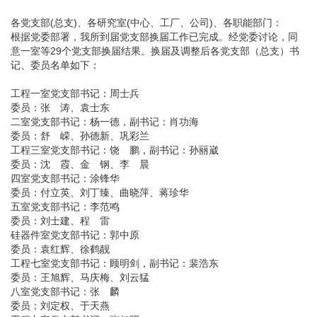
各党支部(总支)、各研究室(中心、工厂、公司)、各职能部门：
根据党委部署，我所到届党支部换届工作已完成。经党委讨论，同
意一室等29个党支部换届结果。换届及调整后各党支部（总支）书
记、委员名单如下：
工程一室党支部书记：周士兵
委员：张 涛、袁士东
二室党支部书记：杨一德，副书记：肖功海
委员：舒 嵘、孙德新、巩彩兰
工程三室党支部书记：饶 鹏，副书记：孙丽崴
委员：沈 霞、金 钢、李 晨
四室党支部书记：涂锋华
委员：付立英、刘丁臻、曲晓萍、蒋珍华
五室党支部书记：李范鸣
委员：刘士建、程 雷
硅器件室党支部书记：郭中原
委员：袁红辉、徐鹤靓
工程七室党支部书记：顾明剑，副书记：裴浩东
委员：王旭辉、马庆梅、刘云猛
八室党支部书记：张 麟
委员：刘定权、于天燕