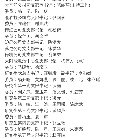
大平洋公司党支部副书记：骆丽萍(主持工作)
委员：杨 坚、陆 庆
瀛赛拉公司党支部书记：张国俊
委员：陈建伟、谢凤法
德虹公司党支部书记：胡松鹤
委员：沈仕国、须文华
沪昆公司党支部书记：陶洪发
苏尼公司党支部书记：朱爱华
德凯公司党支部书记：俞国弟
太阳能电池中心党支部书记：梅伟方（兼）
委员：马建华、徐璟玉
研究生党总支书记：汪骏发，副书记：李淑微
委员：杨开响、黄婵燕、凌 丽、凌 元、张立瑶
研究生第一党支部书记：凌丽
委员：刘方武、董玉翠、潘文贵、刘云芳
研究生第二党支部书记：凌元
委员：钱 峰、江 浩、王雨曦、陈建武
研究生第三党支部书记：黄婵燕
委员：曾巧玉、夏 辉
研究生第四党支部书记：张立瑶
委员：解晓辉、陈 星、王云姬、朱宪亮
研究生第五党支部书记：杨开响