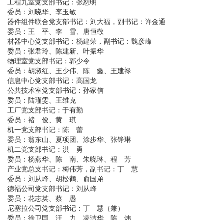
工程九室党支部书记：张恕明
委员：刘晓华、李玉敏
器件组件联合党支部书记：刘大福，副书记：许金通
委员：王 平、李 雪、唐恒敬
材器中心党支部书记：杨建荣，副书记：魏彦峰
委员：张君玲、陈建新、叶振华
物理室党支部书记：郭少令
委员：胡淑红、王少伟、陈 鑫、王建禄
信息中心党支部书记：高国龙
公共技术室党支部书记：孙家信
委员：陆瑾雯、王维克
工厂党支部书记：于有勤
委员：褚 俊、黄 琪
机一党支部书记：陈 蕾
委员：翁东山、夏项团、涂步华、张铮琳
机二党支部书记：洪 勇
委员：杨燕华、陈 南、朱晓琳、程 芳
产业党总支书记：梅伟芳，副书记：丁 慧
委员：刘从峰、胡松鹤、俞国弟
德福公司党支部书记：刘从峰
委员：花志英、蔡 愚
尼塞拉公司党支部书记：丁 慧（兼）
委员：徐卫国、汪 力、凌洁华、陈 炜