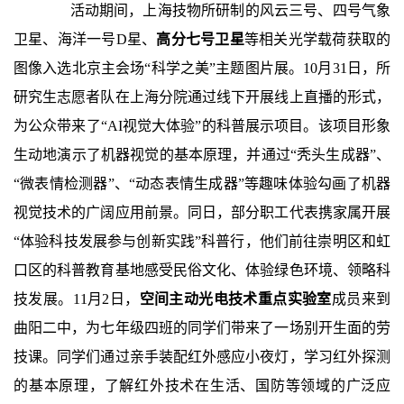
活动期间，上海技物所研制的风云三号、四号气象
卫星、海洋一号
D
星、
高分七号卫星
等相关光学载荷获取的
图像入选北京主会场“科学之美”主题图片展。
10
月
31
日，所
研究生志愿者队在上海分院通过线下开展线上直播的形式，
为公众带来了“
AI
视觉大体验”的科普展示项目。该项目形象
生动地演示了机器视觉的基本原理，并通过“秃头生成器”、
“微表情检测器”、“动态表情生成器”等趣味体验勾画了机器
视觉技术的广阔应用前景。同日，部分职工代表携家属开展
“体验科技发展参与创新实践”科普行，他们前往崇明区和虹
口区的科普教育基地感受民俗文化、体验绿色环境、领略科
技发展。
11
月
2
日，
空间主动光电技术重点实验室
成员来到
曲阳二中，为七年级四班的同学们带来了一场别开生面的劳
技课。同学们通过亲手装配红外感应小夜灯，学习红外探测
的基本原理，了解红外技术在生活、国防等领域的广泛应