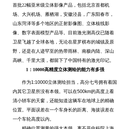
首批22幅亚米级立体影像产品，包括北京首都机
场、大兴机场、雁栖湖，安徽泾县，广东阳春市，
山东菏泽等多个地区的正射影像图、立体核线影
像、数字表面模型产品等。目前激光测高仪已随着
卫星飞越了全球各地，无论在星罗棋布的城镇及原
野，还是在人迹罕至的热带雨林、南极内陆、深山
高峡、千里大漠，都留下了中国特有的激光印记。
1：10000高精度立体测绘的能力有多强
作为
1:10000
立体测绘担当，高分七号拥有着国
内其它卫星所没有本领。可以在
500km
的高度上看
清小轿车的天窗，还能知道这辆车在地球上的精确
位置。平面误差在一个车身长的距离、海拔误差在
一个车轮高度以内。
精确位置测量的强大本领，离不开中科院上海