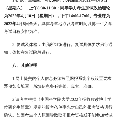
1.
初试：
全校统一考试时间：外国语为
2022
年
4
月
9
日
（星期六），上午
8:30-11:30
；同等学力考生加试政治理论
为
2022
年
4
月
10
日（星期日），下午
14:00-17:00
。专业课为
2022
年
4
月
8
日全天。
具体考试地点及考试时间以博士生入学
考试日程安排为准。
2.
复试及体检：由我所组织进行。复试具体要求另行通
知，体检在复试阶段进行。
八、其他说明
1.
网上提交的个人信息必须按照网报系统字段设置要求
逐项如实填写，所填信息务必完整、真实、准确。
2.
请考生根据《中国科学院大学
2022
年招收攻读博士学
位研究生简章》规定的报考条件事先对自己的报考资格进行
确认。如因考生个人原因导致取消报考资格或不能参加考试