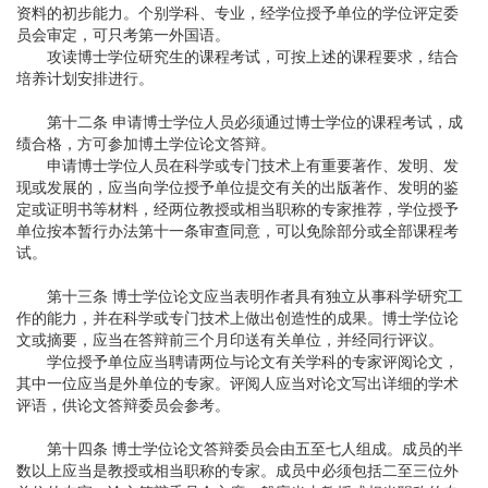
资料的初步能力。个别学科、专业，经学位授予单位的学位评定委
员会审定，可只考第一外国语。
攻读博士学位研究生的课程考试，可按上述的课程要求，结合
培养计划安排进行。
第十二条 申请博士学位人员必须通过博士学位的课程考试，成
绩合格，方可参加博土学位论文答辩。
申请博士学位人员在科学或专门技术上有重要著作、发明、发
现或发展的，应当向学位授予单位提交有关的出版著作、发明的鉴
定或证明书等材料，经两位教授或相当职称的专家推荐，学位授予
单位按本暂行办法第十一条审查同意，可以免除部分或全部课程考
试。
第十三条 博士学位论文应当表明作者具有独立从事科学研究工
作的能力，并在科学或专门技术上做出创造性的成果。博士学位论
文或摘要，应当在答辩前三个月印送有关单位，并经同行评议。
学位授予单位应当聘请两位与论文有关学科的专家评阅论文，
其中一位应当是外单位的专家。评阅人应当对论文写出详细的学术
评语，供论文答辩委员会参考。
第十四条 博士学位论文答辩委员会由五至七人组成。成员的半
数以上应当是教授或相当职称的专家。成员中必须包括二至三位外