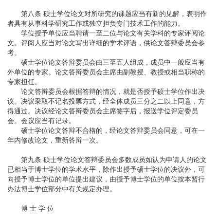
第八条 硕士学位论文对所研究的课题应当有新的见解，表明作
者具有从事科学研究工作或独立担负专门技术工作的能力。
学位授予单位应当聘请一至二位与论文有关学科的专家评阅论
文。评阅人应当对论文写出详细的学术评语，供论文答辩委员会参
考。
硕士学位论文答辩委员会由三至五人组成，成员中一般应当有
外单位的专家。论文答辩委员会主席由副教授、教授或相当职称的
专家担任。
论文答辩委员会根据答辩的情况，就是否授予硕士学位作出决
议。决议采取不记名投票方式，经全体成员三分之二以上同意，方
得通过。决议经论文答辩委员会主席签字后，报送学位评定委员
会。会议应当有记录。
硕士学位论文答辩不合格的，经论文答辩委员会同意，可在一
年内修改论文，重新答辩一次。
第九条 硕士学位论文答辩委员会多数成员如认为申请人的论文
已相当于博士学位的学术水平，除作出授予硕士学位的决议外，可
向授予博士学位的单位提出建议，由授予博士学位的单位按本暂行
办法博士学位部分中有关规定办理。
博 士 学 位