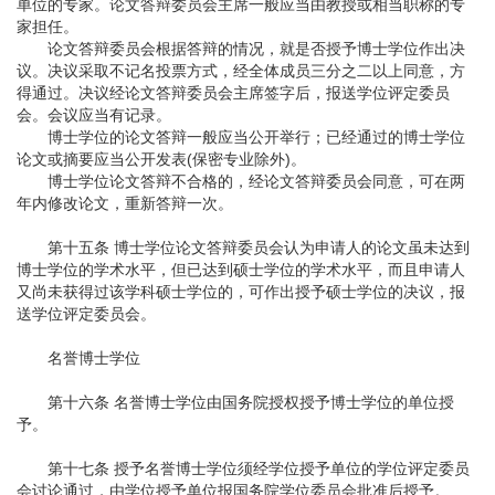
单位的专家。论文答辩委员会主席一般应当由教授或相当职称的专
家担任。
论文答辩委员会根据答辩的情况，就是否授予博士学位作出决
议。决议采取不记名投票方式，经全体成员三分之二以上同意，方
得通过。决议经论文答辩委员会主席签字后，报送学位评定委员
会。会议应当有记录。
博士学位的论文答辩一般应当公开举行；已经通过的博士学位
论文或摘要应当公开发表(保密专业除外)。
博士学位论文答辩不合格的，经论文答辩委员会同意，可在两
年内修改论文，重新答辩一次。
第十五条 博士学位论文答辩委员会认为申请人的论文虽未达到
博士学位的学术水平，但已达到硕士学位的学术水平，而且申请人
又尚未获得过该学科硕士学位的，可作出授予硕士学位的决议，报
送学位评定委员会。
名誉博士学位
第十六条 名誉博士学位由国务院授权授予博士学位的单位授
予。
第十七条 授予名誉博士学位须经学位授予单位的学位评定委员
会讨论通过，由学位授予单位报国务院学位委员会批准后授予。