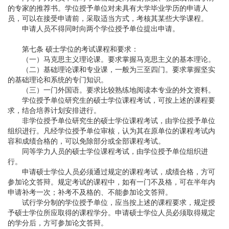
的专家的推荐书。学位授予单位对未具有大学毕业学历的申请人
员，可以在接受申请前，采取适当方式，考核其某些大学课程。
申请人员不得同时向两个学位授予单位提出申请。
第七条 硕士学位的考试课程和要求：
（一）马克思主义理论课。要求掌握马克思主义的基本理论。
（二）基础理论课和专业课，一般为三至四门。要求掌握坚实
的基础理论和系统的专门知识。
（三）一门外国语。要求比较熟练地阅读本专业的外文资料。
学位授予单位研究生的硕士学位课程考试，可按上述的课程要
求，结合培养计划安排进行。
非学位授予单位研究生的硕士学位课程考试，由学位授予单位
组织进行。凡经学位授予单位审核，认为其在原单位的课程考试内
容和成绩合格的，可以免除部分或全部课程考试。
同等学力人员的硕士学位课程考试，由学位授予单位组织进
行。
申请硕士学位人员必须通过规定的课程考试，成绩合格，方可
参加论文答辩。规定考试的课程中，如有一门不及格，可在半年内
申请补考一次；补考不及格的、不能参加论文答辩。
试行学分制的学位授予单位，应当按上述的课程要求，规定授
予硕士学位所应取得的课程学分。申请硕士学位人员必须取得规定
的学分后，方可参加论文答辩。