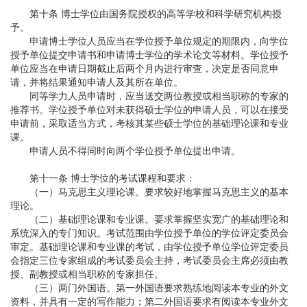
第十条 博士学位由国务院授权的高等学校和科学研究机构授
予。
申请博士学位人员应当在学位授予单位规定的期限内，向学位
授予单位提交申请书和申请博士学位的学术论文等材料。学位授予
单位应当在申请日期截止后两个月内进行审查，决定是否同意申
请，并将结果通知申请人及其所在单位。
同等学力人员申请时，应当送交两位教授或相当职称的专家的
推荐书。学位授予单位对未获得硕士学位的申请人员，可以在接受
申请前，采取适当方式，考核其某些硕士学位的基础理论课和专业
课。
申请人员不得同时向两个学位授予单位提出申请。
第十一条 博士学位的考试课程和要求：
（一）马克思主义理论课。要求较好地掌握马克思主义的基本
理论。
（二）基础理论课和专业课。要求掌握坚实宽广的基础理论和
系统深入的专门知识。考试范围由学位授予单位的学位评定委员会
审定。基础理论课和专业课的考试，由学位授予单位学位评定委员
会指定三位专家组成的考试委员会主持，考试委员会主席必须由教
授、副教授或相当职称的专家担任。
（三）两门外国语。第一外国语要求熟练地阅读本专业的外文
资料，并具有一定的写作能力；第二外国语要求有阅读本专业外文