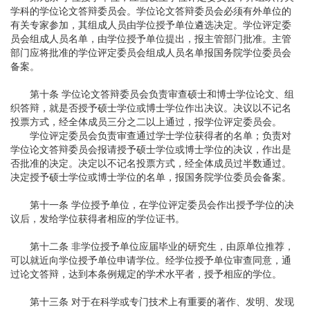
学科的学位论文答辩委员会。学位论文答辩委员会必须有外单位的
有关专家参加，其组成人员由学位授予单位遴选决定。学位评定委
员会组成人员名单，由学位授予单位提出，报主管部门批准。主管
部门应将批准的学位评定委员会组成人员名单报国务院学位委员会
备案。
第十条 学位论文答辩委员会负责审查硕士和博士学位论文、组
织答辩，就是否授予硕士学位或博士学位作出决议。决议以不记名
投票方式，经全体成员三分之二以上通过，报学位评定委员会。
学位评定委员会负责审查通过学士学位获得者的名单；负责对
学位论文答辩委员会报请授予硕士学位或博士学位的决议，作出是
否批准的决定。决定以不记名投票方式，经全体成员过半数通过。
决定授予硕士学位或博士学位的名单，报国务院学位委员会备案。
第十一条 学位授予单位，在学位评定委员会作出授予学位的决
议后，发给学位获得者相应的学位证书。
第十二条 非学位授予单位应届毕业的研究生，由原单位推荐，
可以就近向学位授予单位申请学位。经学位授予单位审查同意，通
过论文答辩，达到本条例规定的学术水平者，授予相应的学位。
第十三条 对于在科学或专门技术上有重要的著作、发明、发现