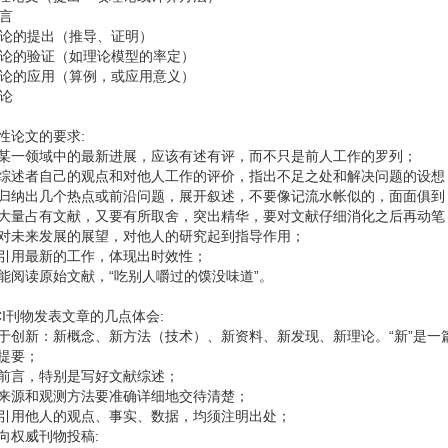
前言
理论的提出（推导、证明）
理论的验证（如理论模型的率定）
理论的应用（算例，或应用意义）
结论
性论文的要求:
某一领域中的最新进展，应该有述有评，而不只是前人工作的罗列；
综述者自己的观点和对他人工作的评价，指出不足之处和解决问题的设想
归纳出几个热点或前沿问题，展开叙述，不要像记流水帐似的，面面俱到
大量占有文献，又要有所取舍，突出精华，要对文献仔细消化之后再动笔
对未来发展的展望，对他人的研究起到指导作用；
引用最新的工作，体现出时效性；
能阅读原始文献，“吃别人嚼过的馍没味道”。
CI刊物发表文章的几点体会:
于创新：新概念、新方法（技术）、新资料、新发现、新理论。“新”是一
提要；
前言，特别是写好文献综述；
来源和观测方法要准确详细地交待清楚；
引用他人的观点、事实、数据，均须注明出处；
向权威刊物投稿: