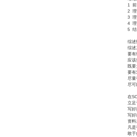
1 
2 
3 
4 
5 
综述
综述
要有
应该
既要
要有
尽量
尽可
在S
立足
写好
写好
资料
凡是
敢于