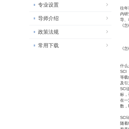
专业设置
往年
内研
导师介绍
导、
《怎
政策法规
常用下载
《怎
什么
SC
等载
及引
SC
标，
在一
数，
SC
随着