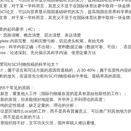
SCI论文，可以向世界显示我国基础研究的实力，提高我国在世界科学界的地位
文章，对于某一学科而言，其意义不亚于在国际体育比赛中取得一块金牌
SCI论文，可以向世界显示我国基础研究的实力，提高我国在世界科学界的地位
文章，对于某一学科而言，其意义不亚于在国际体育比赛中取得一块金牌
章的起码要求（4C）：
ear: 思路清晰、概念清楚、层次清楚、表达清楚
mplete:内容完整、结构完整匀称，切忌虎头蛇尾，有始无终
rrect：科学内容正确（不出错）、资料数据正确（数据可靠、可信）、语
ncise：论述深刻、充分揭示其科学内涵、使用定量方法
撰写向SCI刊物投稿的科学论文？
计，属于语言和写法方面的原因而退稿的，占30-40%；属于实质性内容的
有的放矢，应该首先分析向SCI刊物投稿命中率低、退稿率高的原因。
的5个常见的原因：
)无新意，重复他人工作（国际刊物最欢迎的是具有原始创新性的工作）；
)有新的发现，但未能很好地提炼、升华并上升到理论的高度；
)单纯的定性描述，缺乏定量的、理论的分析；
)仅仅是区域性(Local)的工作，而不是具有普遍意义、可以推广到其他地方的
，而不是提出新的方法；
)文章组织得不好，文字功夫欠佳，国外审稿人难以看懂。