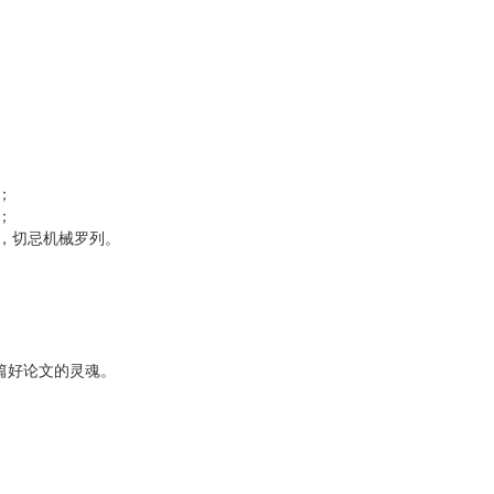
；
；
，切忌机械罗列。
篇好论文的灵魂。