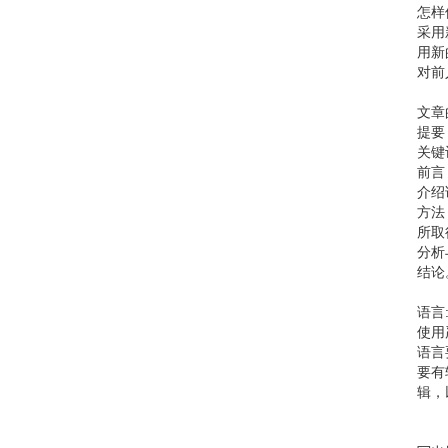
怎样
采用
用新
对前
文章
提要
关键
前言
介绍
方法
所取
分析
结论
语言
使用
语言
要有
辑，