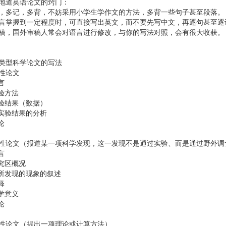
地道英语论文的窍门：
，多记，多背，不妨采用小学生学作文的方法，多背一些句子甚至段落。
言掌握到一定程度时，可直接写出英文，而不要先写中文，再逐句甚至逐
稿，国外审稿人常会对语言进行修改，与你的写法对照，会有很大收获。
类型科学论文的写法
性论文
言
实验方法
实验结果（数据）
对实验结果的分析
论
性论文（报道某一项科学发现，这一发现不是通过实验、而是通过野外调
言
研究区概况
对所发现的现象的叙述
释
科学意义
论
性论文（提出一项理论或计算方法）