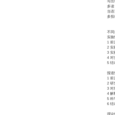
写出
多读
当语
多投
不同
实验
1 前
2 
3 
4 
5 结
报道
1 前
2 
3 
4 解
5 
6 结
理论