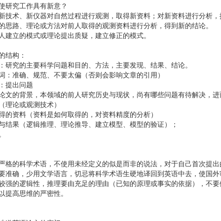
使研究工作具有新意？
新技术、新仪器对自然过程进行观测，取得新资料；对新资料进行分析，
的思路、理论或方法对前人取得的观测资料进行分析，得到新的结论。
人建立的模式或理论提出质疑，建立修正的模式。
的结构：
：研究的主要科学问题和目的、方法，主要发现、结果、结论。
词：准确、规范、不要太偏（否则会影响文章的引用）
：提出问题
论文的背景，本领域的前人研究历史与现状，尚有哪些问题有待解决，进
（理论或观测技术）
得的资料（资料是如何取得的，对资料精度的分析）
与结果（逻辑推理、理论推导、建立模型、模型的验证）；
。
:
严格的科学术语，不使用未经定义的似是而非的说法，对于自己首次提出
要准确，少用文学语言，切忌将科学术语生硬地译回到英语中去，使国外
较强的逻辑性，推理要由充足的理由（已知的原理或事实的依据），不要
以提高思维的严密性。