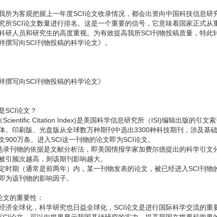
我所为客观把握上一年度SCI论文收录情况，都会出资向中国科技信息研
究所SCI论文数量进行排名。这是一个重要的信号，它意味着国家正式从重
科研人员和研究生的高度重视。为有效提高我所SCI刊物投稿质量，特此
样撰写向SCI刊物投稿的科学论文》。
样撰写向SCI刊物投稿的科学论文》
是SCI论文？
I（Scientific Citation Index)是美国科学信息研究所（ISI)编
体。印刷版、光盘版从全球数万种期刊中选出3300种科技期刊，涉及基础
文900万条。进入SCI这一刊物的论文即为SCI论文。
I选录刊物的依据是文献分析法，即美国情报学家加费尔德提出的科学引文
被引频次越高，则该期刊影响越大。
定时期（通常是前两年）内，某一刊物发表的论文，被已经进入SCI刊物
即为该刊物的影响因子。
I论文的重要性：
经济全球化，科学研究也日益全球化，SCI论文是进行国际科学交流的重