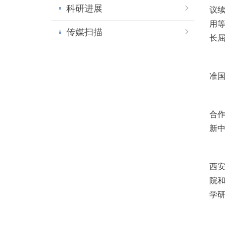
科研进展
议
用
传媒扫描
长
准
合
新
西
院
学