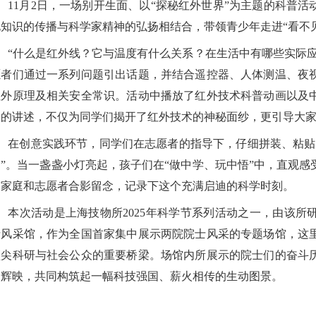
11月2日，一场别开生面、以“探秘红外世界”为主题的科普
电知识的传播与科学家精神的弘扬相结合，带领青少年走进“看不
“什么是红外线？它与温度有什么关系？在生活中有哪些实际
愿者们通过一系列问题引出话题，并结合遥控器、人体测温、夜
红外原理及相关安全常识。活动中播放了红外技术科普动画以及
切的讲述，不仅为同学们揭开了红外技术的神秘面纱，更引导大
在创意实践环节，同学们在志愿者的指导下，仔细拼装、粘贴
品”。当一盏盏小灯亮起，孩子们在“做中学、玩中悟”中，直观
与家庭和志愿者合影留念，记录下这个充满启迪的科学时刻。
本次活动是上海技物所2025年科学节系列活动之一，由该
士风采馆，作为全国首家集中展示两院院士风采的专题场馆，这
顶尖科研与社会公众的重要桥梁。场馆内所展示的院士们的奋斗
相辉映，共同构筑起一幅科技强国、薪火相传的生动图景。