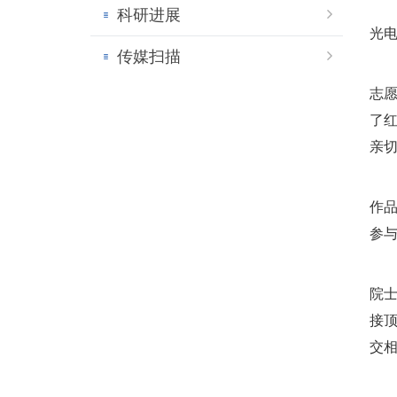
科研进展
光
传媒扫描
志
了
亲
作
参
院
接
交