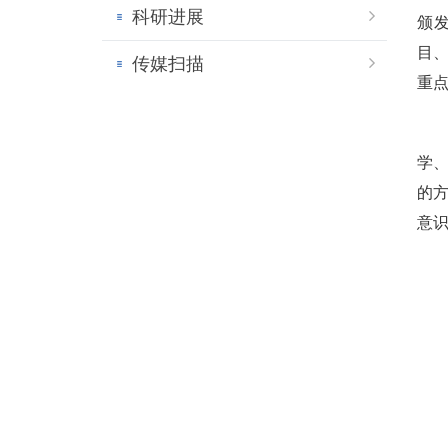
科研进展
颁
目
传媒扫描
重点
学
的
意