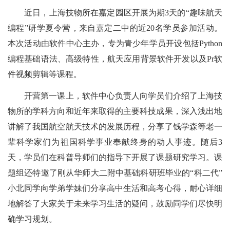
近日，上海技物所在嘉定园区开展为期
3
天的“趣味航天
编程”研学夏令营，来自嘉定二中的近
20
名学员参加活动。
本次活动由软件中心主办，专为青少年学员开设包括
Python
编程基础语法、高级特性，航天应用背景软件开发以及
Pr
软
件视频剪辑等课程。
开营第一课上，软件中心负责人向学员们介绍了上海技
物所的学科方向和近年来取得的主要科技成果，深入浅出地
讲解了我国航空航天技术的发展历程，分享了钱学森等老一
辈科学家们为祖国科学事业奉献终身的动人事迹。随后
3
天，学员们在科普导师们的指导下开展了课题研究学习。课
题组还特邀了刚从华师大二附中基础科研班毕业的“科二代”
小北同学向学弟学妹们分享高中生活和高考心得，耐心详细
地解答了大家关于未来学习生活的疑问，鼓励同学们尽快明
确学习规划。