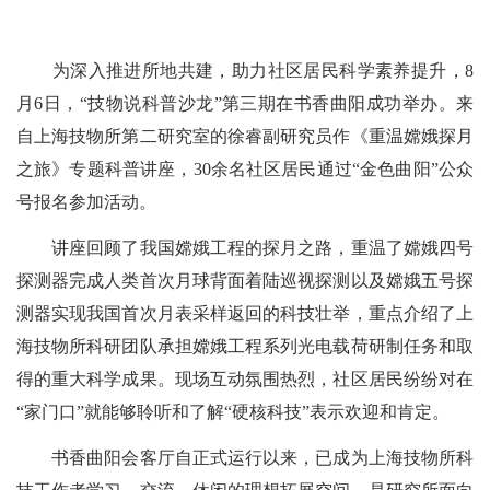
为深入推进所地共建，助力
社区居民科学素养提升，
8
月
6
日，“技物说科普沙龙”第三期在书香曲阳成功举办。来
自上海技物所第二研究室的徐睿副研究员作《重温嫦娥探月
之旅》专题科普讲座，
30
余名社区居民通过“金色曲阳”公众
号报名参加活动。
讲座回顾了我国嫦娥工程的探月之路，重温了嫦娥四号
探测器完成人类首次月球背面着陆巡视探测以及嫦娥五号探
测器实现我国首次月表采样返回的科技壮举，重点介绍了上
海技物所科研团队承担嫦娥工程系列光电载荷研制任务和取
得的重大科学成果。现场互动氛围热烈，社区居民纷纷对在
“家门口”就能够聆听和了解“硬核科技”表示欢迎和肯定。
书香曲阳会客厅自正式运行以来，已成为上海技物所科