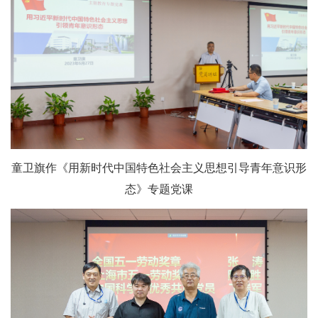
童卫旗作《用新时代中国特色社会主义思想引导青年意识形
态》专题党课