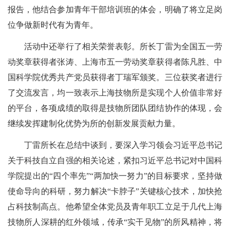
报告，他结合参加青年干部培训班的体会，明确了将立足岗
位争做新时代有为青年。
活动中还举行了相关荣誉表彰。所长丁雷为全国五一劳
动奖章获得者张涛、上海市五一劳动奖章获得者陈凡胜、中
国科学院优秀共产党员获得者丁瑞军颁奖。三位获奖者进行
了交流发言，均一致表示上海技物所是实现个人价值非常好
的平台，各项成绩的取得是技物所团队团结协作的体现，会
继续发挥建制化优势为所的创新发展贡献力量。
丁雷所长在总结中谈到，要深入学习领会习近平总书记
关于科技自立自强的相关论述，紧扣习近平总书记对中国科
学院提出的“四个率先”“两加快一努力”的目标要求，坚持做
使命导向的科研，努力解决“卡脖子”关键核心技术，加快抢
占科技制高点。他希望全体党员及青年职工立足于几代上海
技物所人深耕的红外领域，传承
“
实干见物
”
的所风精神，将