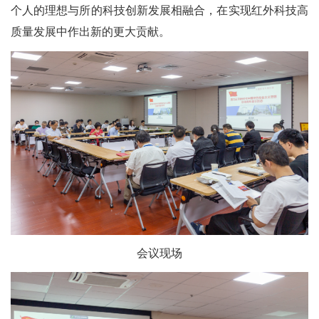
个人的理想与所的科技创新发展相融合，在实现红外科技高
质量发展中作出新的更大贡献。
会议现场