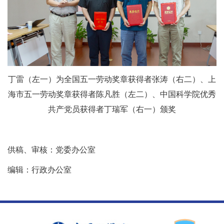
丁雷（左一）为全国五一劳动奖章获得者张涛（右二）、上
海市五一劳动奖章获得者陈凡胜（左二）、中国科学院优秀
共产党员获得者丁瑞军（右一）颁奖
供稿、审核：党委办公室
编辑：行政办公室