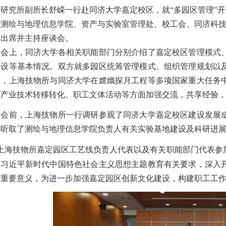
理研究所副所长舒嵘一行赴同济大学嘉定校区，就“多园区管理”
、测绘与地理信息学院、资产与实验室管理处、校工会、同济科
华出席并主持座谈会。
上，同济大学各相关职能部门分别介绍了嘉定校区管理模式、
建设等基本情况。双方就多园区统筹管理模式、组织管理规划以
示，上海技物所与同济大学在嫦娥探月工程等多项国家重大任务
来产业技术转移转化、职工文体活动等方面加强交流，共享经验
前，上海技物所一行调研参观了同济大学嘉定校区建设发展成
，听取了测绘与地理信息学院负责人有关实验基地建设及科研进
海技物所嘉定园区工艺线负责人代表以及
有关
职能部门代表参
彻习近平新时代中国特色社会主义思想主题教育有关要求，深入
有重要意义，为进一步加强嘉定园区创新文化建设，构建职工工作