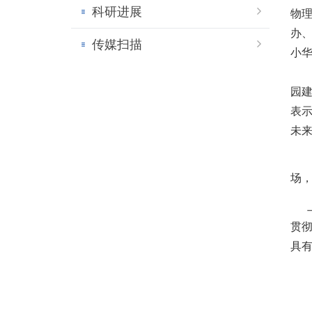
科研进展
物
办
传媒扫描
小
会
园
表
未
会
场
上
贯
具