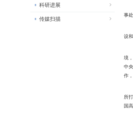
科研进展
事
传媒扫描
设
境
中
作
所
国