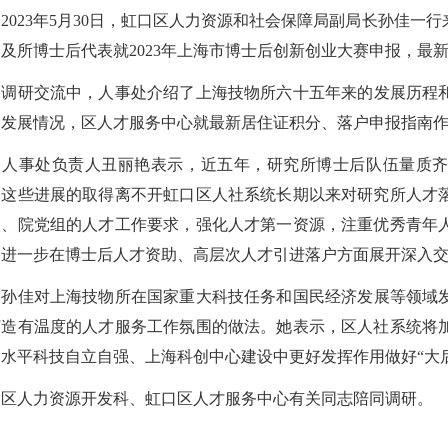
2023
年
5
月
30
日，虹口区人力资源和社会保障局副局长孙佳一行
处及所博士后代表就
2023
年上海市博士后创新创业大赛申报，最
调研交流中，人事处介绍了上海技物所六十五年来的发展历程
和发展情况，
区人才服务中心就最新居住证积分、落户申报指南
人事处负责人丑丽艳表示，近五年，研究所博士后队伍量质齐
，这些进展的取得离不开虹口区人社系统长期以来对研究所人才
央、院党组的人才工作要求，强化人才第一资源，注重优秀青年
，进一步在博士后人才资助、高层次人才引进落户方面展开深入
孙佳对上海技物所在国家重大科技任务和国民经济发展等领域
打造有温度的人才服务工作氛围的做法。她表示，区人社系统将
高水平科技自立自强、上海科创中心建设中更好发挥作用做好“大
区人力资源开发科、虹口区人才服务中心有关同志陪同调研。