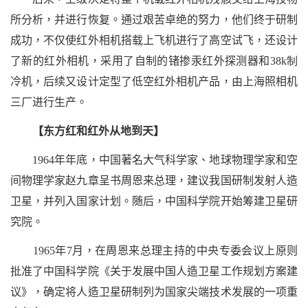
所分析，并进行恢复。通过艰苦卓绝的努力，他们终于研制
成功，不仅使红外相机搭载上飞机进行了高空试飞，还设计
了新的红外相机，采用了自制的锗掺汞红外探测器和
38
k制
冷机，后续又设计定型了低空红外相机产品，由上海照相机
三厂进行生产。
【东方红和红外从地到天】
1964
年年底，中国著名大气科学家、地球物理学家和空
间物理学家赵九章呈书周恩来总理，建议我国研制发射人造
卫星，并列入国家计划。随后，中国科学院开始筹建卫星研
究院。
1965
年
7
月，在周恩来总理主持的中央专委会议上原则
批准了中国科学院《关于发展中国人造卫星工作规划方案建
议》，确定将人造卫星研制列为国家尖端技术发展的一项重