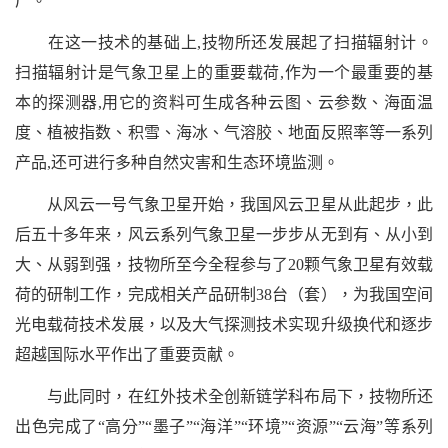
厂。
在这一技术的基础上
,
技物所还发展起了扫描辐射计。
扫描辐射计是气象卫星上的重要载荷
,
作为一个最重要的基
本的探测器
,
用它的资料可生成各种云图、云参数、海面温
度、植被指数、积雪、海冰、气溶胶、地面反照率等一系列
产品
,
还可进行多种自然灾害和生态环境监测。
从风云一号气象卫星开始，我国风云卫星从此起步，此
后五十多年来，风云系列气象卫星一步步从无到有、从小到
大、从弱到强，技物所至今全程参与了
20
颗气象卫星有效载
荷的研制工作，完成相关产品研制
38
台（套），为我国空间
光电载荷技术发展，以及大气探测技术实现升级换代和逐步
超越国际水平作出了重要贡献。
与此同时，在红外技术全创新链学科布局下，技物所还
出色完成了
“
高分
”“
墨子
”“
海洋
”“
环境
”“
资源
”“
云海
”
等系列