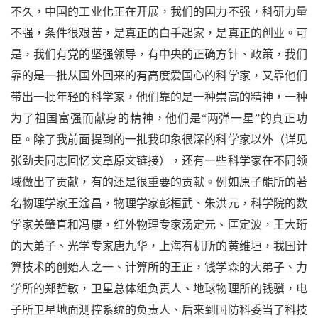
不久，中国的工业化正在开展，我们的国力不强，科研力量
不强，条件很艰苦，是真正的白手起家，是真正的创业。可
是，我们有党的坚强领导，有中央的正确方针、政策，我们
靠的是一批从国外回来的有高度爱国心的科学家，又靠他们
带出一批年轻的科学家，他们靠的是一种崇高的精神，一种
为了祖国富强而献身的精神，他们是
“
两弹一星
”
的真正功
臣。除了我前面提到的一批我印象很深的科学家以外（详见
张劲夫同志回忆文章原文链接），还有一些科学家在不同领
域做出了贡献，有的还是很重要的贡献。例如原子能所的著
名物理学家王淦昌，物理学家彭桓武、朱洪元，科学院的数
学家关肇直和冯康，红外物理专家汤定元、匡定波，王大珩
的大弟子、光学专家唐九华，上海有机所的黄维垣，我国计
算技术的创始人之一、计算所的王正，钱学森的大弟子、力
学所的郑哲敏，卫星总体组负责人、地球物理所的钱骥，电
子所卫星地面测控系统的负责人、后来到国防科委当了科技