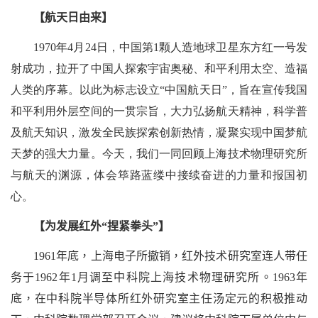
【航天日由来】
1970
年
4
月
24
日，中国第
1
颗人造地球卫星东方红一号发
射成功，拉开了中国人探索宇宙奥秘、和平利用太空、造福
人类的序幕。以此为标志设立
“
中国航天日
”
，旨在宣传我国
和平利用外层空间的一贯宗旨，大力弘扬航天精神，科学普
及航天知识，激发全民族探索创新热情，凝聚实现中国梦航
天梦的强大力量
。
今天，我们一同回顾上海技术物理研究所
与航天的渊源，体会筚路蓝缕中接续奋进的力量和报国初
心。
【为发展红外
“
捏紧拳头
”
】
1961
年底，上海电子所撤销，红外技术研究室连人带任
务于
1962
年
1
月调至中科院上海技术物理研究所。
1963
年
底，在中科院半导体所红外研究室主任汤定元的积极推动