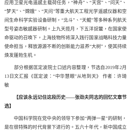
应用卫星光电遥感主载荷任务，
“
神舟
”
、
“
天宫
”
、
“
问天
”
、
“
梦天
”
、
“
嫦娥
”
、
“
天问
”
等重大航天工程光学遥感仪器和空
间生命科学实验设备研制，
“
北斗
”
、
“
天鲲
”
等多种系列航天
型号姿态敏感器研制。上九天揽月，下五洋捉鳖，在国家使
命驱动的召唤下，上海技物所将深入践行国家战略科技力量
使命担当，释放源源不断的创新能力滋养
“
大树
”
，使其持续
焕发蓬勃生机。
部分根据匡定波院士口述内容整理，节选自
2019
年
2
月
13
日文汇报《匡定波：
“
中华慧眼
”
从地到天》 作者：许琦
敏
【应该永远记住这段历史
——
张劲夫同志的回忆文章节
选】
中国科学院在党中央的领导下参加
“
两弹一星
”
的研制，
是在很特殊的时代背景下进行的。五六十年代，新中国成立