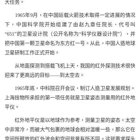
大任务。
1965
年
9
月，在中国运载火箭技术取得一定进展的情况
下，中国科学院开始组建了由赵九章任院长、代号叫
“
651
”
的卫星设计院（公开名称为
“
科学仪器设计院
”
），并
把中国第一颗卫星命名为东方红一号。从此，中国人造地球
卫星研制工作正式开始。
从地面探测到搭载飞机上天，我国的红外探测技术很快
迎来了更高远的目标
——
到太空去。
1965
年底，中科院召开会议，制订人造卫星发展规划。
上海技物所承担的第一项任务就是卫星姿态测量用的红外地
平仪。
红外地平仪是以地球作为参考，测量卫星的姿态。太空
中非常冷，而被大气包裹的地球会相对温暖一些，那么它在
空间所释放的红外波会和空间背景有所不同。这就要求探头