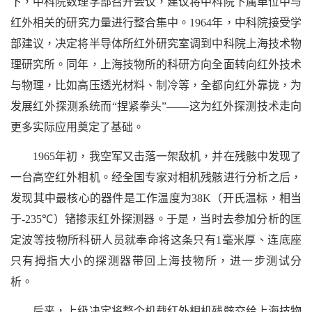
下，中科院数理学部召开会议，建议将中科院下属单位中与
红外相关的研究力量进行整合集中。
1964
年，中科院接受学
部建议，决定将半导体所红外研究室调到中科院上海技术物
理研究所。同年，上海技物所的科研方向全面转向红外技术
与物理，比如高压透光材料、制冷等，全都向红外靠拢，为
发展红外探测系统而
“
捏紧拳头
”——
这为红外探测技术走向
更多实际应用奠定了基础。
1965
年初，我空军又击落一架敌机，并在残骸中发现了
一台高空红外相机。经全国专家对相机残骸进行分析之后，
发现其中最核心的器件是工作温度为
38K
（开氏温标，相当
于
-235
℃
）锗掺汞红外探测器。于是，当时去参加分析的匡
定波等技物所科研人员就奉命将这条只有
1
毫米厚、连底座
只有拇指大小的探测器带回上海技物所，进一步测试分
析。
后来，上级决定将整个机载红外相机残骸交给上海技物