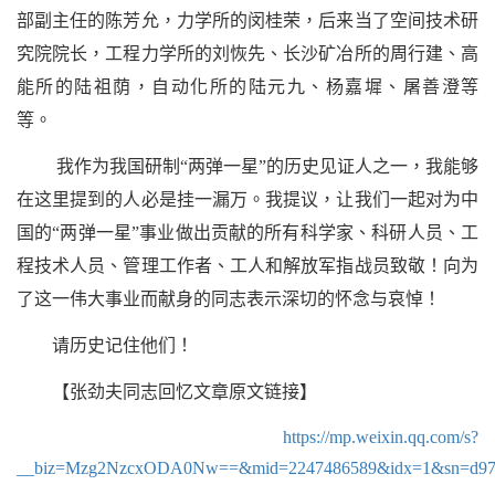
部副主任的陈芳允，力学所的闵桂荣，后来当了空间技术研
究院院长，工程力学所的刘恢先、长沙矿冶所的周行建、高
能所的陆祖荫，自动化所的陆元九、杨嘉墀、屠善澄等
等。
我作为我国研制
“
两弹一星
”
的历史见证人之一，我能够
在这里提到的人必是挂一漏万。我提议，让我们一起对为中
国的
“
两弹一星
”
事业做出贡献的所有科学家、科研人员、工
程技术人员、管理工作者、工人和解放军指战员致敬！向为
了这一伟大事业而献身的同志表示深切的怀念与哀悼！
请历史记住他们！
【张劲夫同志回忆文章原文链接】
https://mp.weixin.qq.com/s?
__biz=Mzg2NzcxODA0Nw==&mid=2247486589&idx=1&sn=d97658