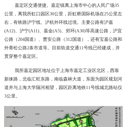
嘉定区交通便捷。嘉定镇离上海市中心的人民广场
35
公里
，离我所虹口园区
30
公里
，距虹桥国际机场在
25
公里
左
右，有铁路沪宁线、沪杭外环线过境。主要公路有沪嘉
(A12)
、沪宁
(A11)
、嘉金
(A5)
、郊环
(A30)
等高速公路，沪宜
公路（
204
国道）、曹安公路（
312
国道），还有宝嘉公路和
外青松公路
2
条市道等。目前轨道交通
11
号线已经建成，并
贯穿整个嘉定区。
我所嘉
定园区
地址位于上海市嘉定工业区北区，西靠
新徕路，北临汇旺东路，南临森林大道，东面为园区规划河
道并与上海大学隔河相望，园区距离地铁
11
号线城北路站仅
3
公里。