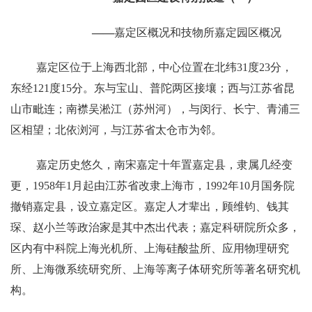
——
嘉定区概况和技物所嘉定园区概况
嘉定区位于上海西北部，中心位置在北纬
31
度
23
分，
东经
121
度
15
分。东与宝山、普陀两区接壤；西与江苏省昆
山市毗连；南襟吴淞江（苏州河），与闵行、长宁、青浦三
区相望；北依浏河，与江苏省太仓市为邻。
嘉定历史悠久，南宋嘉定十年置嘉定县，隶属几经变
更，
1958
年
1
月起由江苏省改隶上海市，
1992
年
10
月国务院
撤销嘉定县，设立嘉定区。嘉定人才辈出，顾维钧、钱其
琛、赵小兰等政治家是其中杰出代表；嘉定科研院所众多，
区内有中科院上海光机所、上海硅酸盐所、应用物理研究
所、上海微系统研究所、上海等离子体研究所等著名研究机
构。