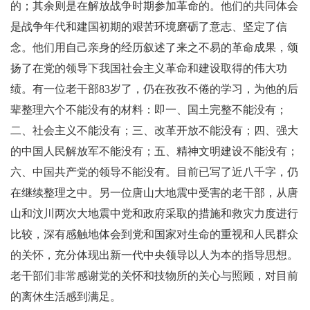
的；其余则是在解放战争时期参加革命的。他们的共同体会
是战争年代和建国初期的艰苦环境磨砺了意志、坚定了信
念。他们用自己亲身的经历叙述了来之不易的革命成果，颂
扬了在党的领导下我国社会主义革命和建设取得的伟大功
绩。有一位老干部
83
岁了，仍在孜孜不倦的学习，为他的后
辈整理六个不能没有的材料：即一、国土完整不能没有；
二、社会主义不能没有；三、改革开放不能没有；四、强大
的中国人民解放军不能没有；五、精神文明建设不能没有；
六、中国共产党的领导不能没有。目前已写了近八千字，仍
在继续整理之中。另一位唐山大地震中受害的老干部，从唐
山和汶川两次大地震中党和政府采取的措施和救灾力度进行
比较，深有感触地体会到党和国家对生命的重视和人民群众
的关怀，充分体现出新一代中央领导以人为本的指导思想。
老干部们非常感谢党的关怀和技物所的关心与照顾，对目前
的离休生活感到满足。