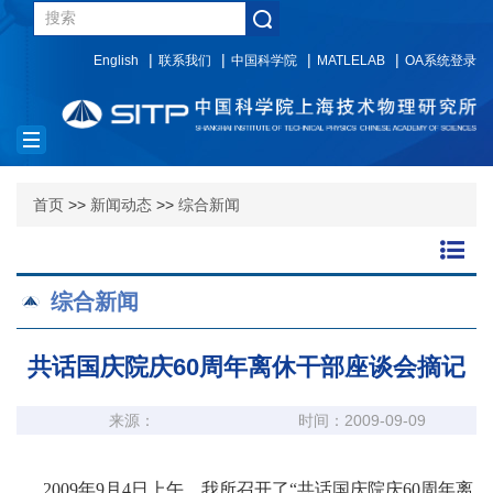
English
联系我们
中国科学院
MATLELAB
OA系统登录
Toggle
navigation
首页
>>
新闻动态
>>
综合新闻
综合新闻
共话国庆院庆60周年离休干部座谈会摘记
来源：
时间：2009-09-09
2009
年
9
月
4
日
上午，我所召开了“共话国庆院庆
60
周年离