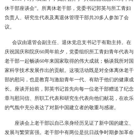
休干部座谈会
”
。所离休老干部，党委书记郭英与所工青妇
负责人、研究生代表及离退休管理干部共
20
多人参加了会
议。
会议由退管会副主任、退休党总支书记于有勤主持。在
庆祝国庆和院庆
60
周年前夕，党委组织所工青妇青年代表与
老干部一起畅谈
60
年来国家取得的伟大成就；畅谈我所对国
家科学技术发展作出的贡献。这项活动既是对全体离休老干
部的慰问，也是教育与激励青年一代、有助于他们的健康成
长。座谈开始前，郭英书记首先向每一位老干部赠送了纪念
章与慰问信、所职工代表和研究生代表向他们献花，在欢乐
的气氛中充分表达了对新中国建立者的敬重与感谢。
座谈会上老干部以自己亲身经历见证了新中国的建立、
发展与繁荣富强。老干部中有两位是抗日战争时期参加革命