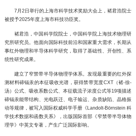
7月2日举行的上海市科学技术奖励大会上，褚君浩院士
被授予2025年度上海市科技功臣奖。
褚君浩，中国科学院院士，中国科学院上海技术物理研
究所研究员。他面向国际科技前沿和国家重大需求，长期从
事红外物理和半导体科学研究，取得了基础性、开创性、系
统性研究成果。
建立了窄禁带半导体物理学体系。发现最重要的红外探
测材料碲镉汞的本征吸收光谱，获得禁带宽度CXT（褚-徐-
汤）公式、吸收系数公式、本征载流子浓度公式等19项描述
碲镉汞能带结构、光电跃迁、电子输运、杂质缺陷、晶格振
动等规律，被写入国际权威科学手册《Landolt-Börnstein 科
学技术数据和函数关系》，出版国际首部《窄禁带半导体物
理学》中英文专著，产生广泛国际影响。