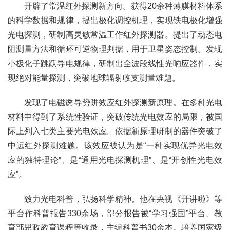
开辟了常温红外探测新方向。获得20余种薄膜材料体系
的科学数据和规律，提出极化调控机理，实现铁电极化增强
光电探测，研制高灵敏常温工作红外探测器。提出了动态电
阻测量方法和循环可逆物理判据，用于卫星姿态控制。发现
小极化子跳跃导电规律，研制出全波段线性光响应器件，实
现绝对能量探测，突破地球辐射收支测量难题。
发现了电磁诱导势阱效应红外探测新原理。在多种光电
材料中得到了系统性验证，突破传统光电效应的局限，被国
际上列入七类主要光电效应。依据新原理研制的器件突破了
中远红外探测难题。该效应被认为是“一种实现优异光电效
应的独特理论”、是“通用光电探测机理”、是“开创性光电效
应”。
致力光电科普，弘扬科学精神。他在央视《开讲啦》等
平台作科普报告330余场，部分报告被“学习强国”平台、教
育部思政教育课程等收录，主编科普书30余本。培养国家级