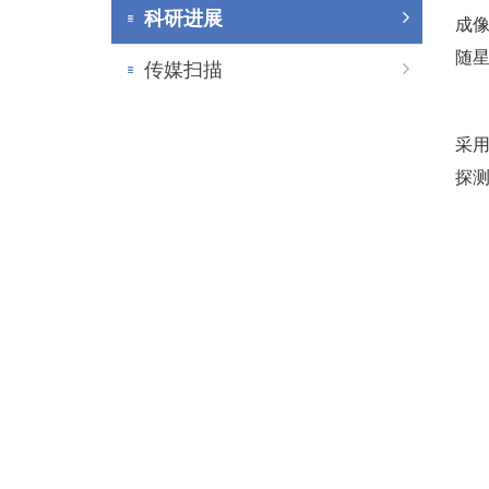
科研进展
成
随
传媒扫描
采
探测