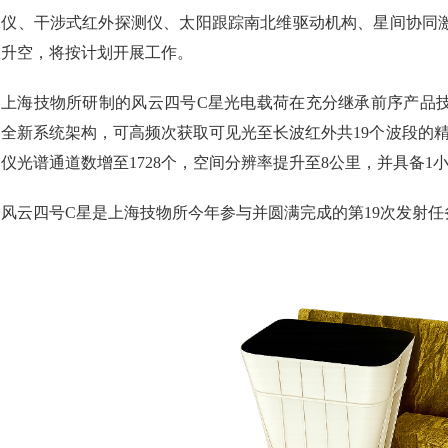
像仪、干涉式红外探测仪、太阳跟踪南北维驱动机构、星间协同
星升空，将按计划开展工作。
上海技物所研制的
风云四号
C
星
光电载荷在充分继承前序产品
用全新系统架构，可高频次获取可见光至长波红外共19个波段的
仪光谱通道数增至1728个，空间分辨率提升至8公里，并具备
风云四号C星是上海技物所今年参与并圆满完成的第19次发射任