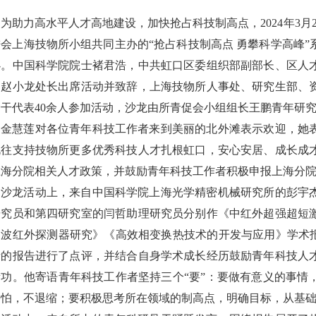
为助力高水平人才高地建设，加快抢占科技制高点，2024年3
进会上海技物所小组共同主办的“抢占科技制高点 勇攀科学高峰
办。中国科学院院士褚君浩，中共虹口区委组织部副部长、区人
处赵小龙处长出席活动并致辞，上海技物所人事处、研究生部、
骨干代表40余人参加活动，沙龙由所青促会小组组长王鹏青年研
金慧莲对各位青年科技工作者来到美丽的北外滩表示欢迎，她
既往支持技物所更多优秀科技人才扎根虹口，安心安居、成长成
上海分院相关人才政策，并鼓励青年科技工作者积极申报上海分
沙龙活动上，来自中国科学院上海光学精密机械研究所的彭宇
研究员和第四研究室的闫哲助理研究员分别作《中红外超强超短
长波红外探测器研究》《高效相变换热技术的开发与应用》学术报
者的报告进行了点评，并结合自身学术成长经历鼓励青年科技人
新功。他寄语青年科技工作者坚持三个“要”：要做有意义的事情
害怕，不退缩；要积极思考所在领域的制高点，明确目标，从基