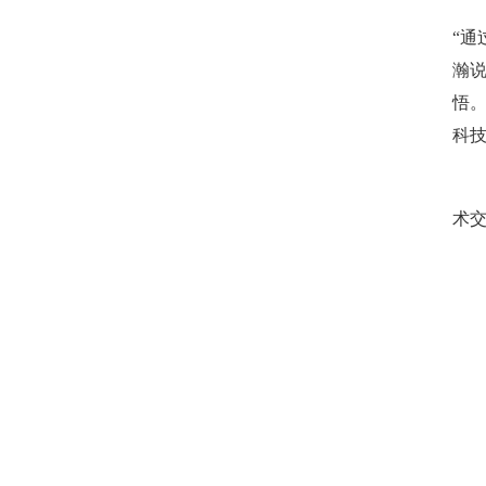
“
瀚说
悟
科
术