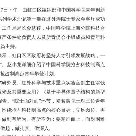
月27日下午，由虹口区组织部和中国科学院青年创新
”系列学术沙龙第一期在北外滩院士专家会客厅成功
才工作局局长金慧莲，中国科学院上海分院科技合
资产条件处负责人以及所青促会小组成员和青年科
究员主持。
表示，虹口区区政府将坚持人才引领发展战略，一
才。赵小龙详细介绍了中国科学院抢占科技制高点
院抢占制高点青年攀登计划。
杰研究员、红外科学与技术重点实验室副主任翁钱
激光及其重要应用》《基于半导体量子结构的新型
告。“院士面对面”环节，褚君浩院士对三位青年
才围绕抢占科技制高点的核心目标，立足岗位、再
，做到有所为、有所不为；要迎难而上，面对困难
础做起，做扎实、做深入。