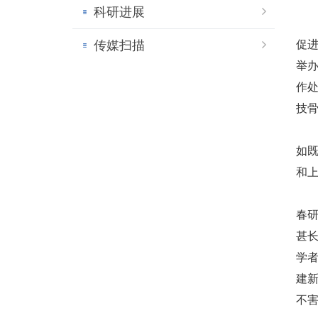
科研进展
传媒扫描
促
举
作
技
如
和
春
甚
学
建
不