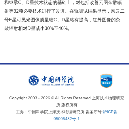
和继承C、D星技术状态的基础上，对包括改善云图杂散辐
射等32项必要技术进行了改进。在轨测试结果显示，风云二
号E星可见光图像质量较C、D星略有提高，红外图像的杂
散辐射相对D星减小30%至40%。
Copyright 2003 -
2026 © All Rights Reserved 上海技术物理研究
所 版权所有
主办：中国科学院上海技术物理研究所 备案序号:
沪ICP备
05005482号-1