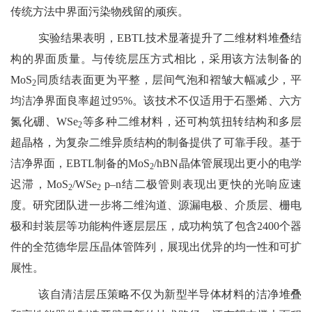
传统方法中界面污染物残留的顽疾。
实验结果表明，EBTL技术显著提升了二维材料堆叠结
构的界面质量。与传统层压方式相比，采用该方法制备的
MoS
同质结表面更为平整，层间气泡和褶皱大幅减少，平
2
均洁净界面良率超过95%。该技术不仅适用于石墨烯、六方
氮化硼、WSe
等多种二维材料，还可构筑扭转结构和多层
2
超晶格，为复杂二维异质结构的制备提供了可靠手段。基于
洁净界面，EBTL制备的MoS
/hBN晶体管展现出更小的电学
2
迟滞，MoS
/WSe
p–n结二极管则表现出更快的光响应速
2
2
度。研究团队进一步将二维沟道、源漏电极、介质层、栅电
极和封装层等功能构件逐层层压，成功构筑了包含2400个器
件的全范德华层压晶体管阵列，展现出优异的均一性和可扩
展性。
该自清洁层压策略不仅为新型半导体材料的洁净堆叠