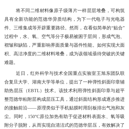
将不同二维材料像原子级薄片一样层层堆叠，可构筑
具有全新功能的范德华异质结构，为下一代电子与光电器
件、三维集成等开辟重要路径。然而，在看似简单的“贴合”
过程中，水、氧、空气等分子极易被困于层间，形成气泡、
褶皱和缺陷，严重影响界面质量与器件性能。如何实现大面
积、高洁净度的二维材料堆叠，成为该领域亟待突破的关键
难题。
近日，红外科学与技术全国重点实验室王旭东团队联
合复旦大学、湖南大学等单位，提出了一种弹性斜面印章辅
助热层压（EBTL）技术。该技术利用弹性斜面印章与超平
整范德华粘附层构成层压工具，通过斜面结构形成逐步推进
的接触前沿——原理类似于手机贴膜时用刮板排出气泡和灰
尘。同时，150°C原位加热有助于促进材料表面水、氧等吸
附分子脱附，从而实现自清洁式的范德华层压，有效解决了