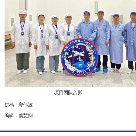
项目团队合影
供稿：郑伟波
编辑：虞慧娴