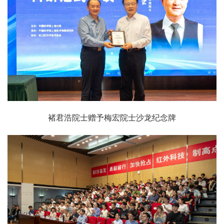
褚君浩院士赠予梅宏院士沙龙纪念牌