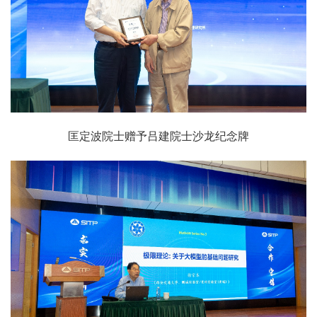
匡定波院士赠予吕建院士沙龙纪念牌