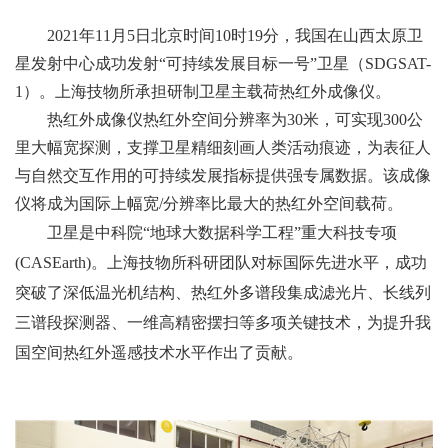
2021
年
11
月
5
日北京时间
10
时
19
分，我国在山西太原卫
星发射中心成功发射“可持续发展目标一号”卫星（
SDGSAT-
1
）。上海技物所承担研制卫星主载荷热红外成像仪。
热红外成像仪热红外空间分辨率为
30
米，可实现
300
公
里大幅宽探测，支撑卫星精细刻画人类活动痕迹，为表征人
与自然交互作用的可持续发展指标提供强专属数据。该成像
仪将成为国际上幅宽
/
分辨率比最大的热红外空间载荷。
卫星是中科院“地球大数据科学工程”重大科技专项
(CASEarth)
。上海技物所科研团队对标国际先进水平，成功
突破了深低温光机结构、热红外多谱段集成滤光片、长线列
三谱段探测器、一维高精密摆扫等多项关键技术，
为提升我
国空间热红外遥感技术水平作出了贡献。