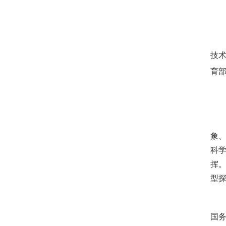
技
育
象
科
挥
型
国务