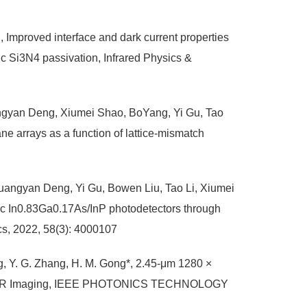
 Improved interface and dark current properties
c Si3N4 passivation, Infrared Physics &
angyan Deng, Xiumei Shao, BoYang, Yi Gu, Tao
e arrays as a function of lattice-mismatch
angyan Deng, Yi Gu, Bowen Liu, Tao Li, Xiumei
ic In0.83Ga0.17As/InP photodetectors through
cs, 2022, 58(3): 4000107
Deng, Y. G. Zhang, H. M. Gong*, 2.45-μm 1280 ×
d SWIR Imaging, IEEE PHOTONICS TECHNOLOGY