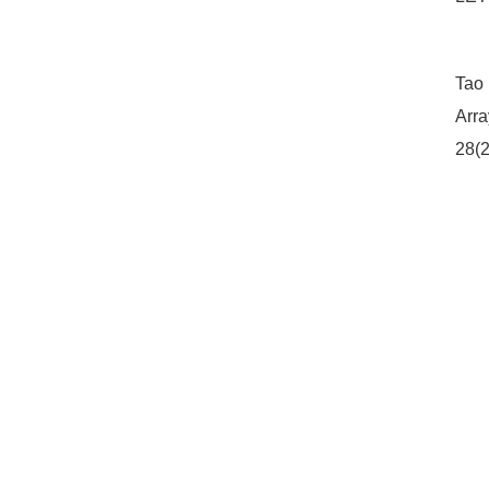
Tao 
Arra
28(2