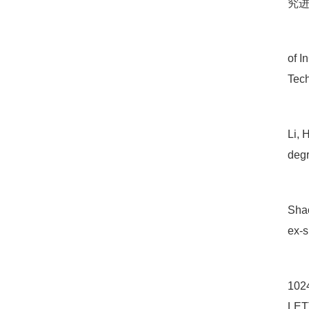
究进
of I
Tec
Li, 
degr
Shao
ex-s
102
LET