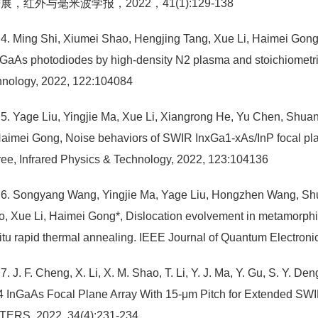
展，红外与毫米波学报，2022，41(1):129-138
4. Ming Shi, Xiumei Shao, Hengjing Tang, Xue Li, Haimei Gong,
nGaAs photodiodes by high-density N2 plasma and stoichiometri
hnology, 2022, 122:104084
5. Yage Liu, Yingjie Ma, Xue Li, Xiangrong He, Yu Chen, Shu
Haimei Gong, Noise behaviors of SWIR InxGa1-xAs/InP focal plan
ee, Infrared Physics & Technology, 2022, 123:104136
6. Songyang Wang, Yingjie Ma, Yage Liu, Hongzhen Wang, Shu
, Xue Li, Haimei Gong*, Dislocation evolvement in metamorph
itu rapid thermal annealing. IEEE Journal of Quantum Electroni
7. J. F. Cheng, X. Li, X. M. Shao, T. Li, Y. J. Ma, Y. Gu, S. Y. 
4 InGaAs Focal Plane Array With 15-μm Pitch for Extende
TERS, 2022, 34(4):231-234