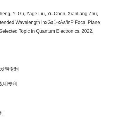
heng, Yi Gu, Yage Liu, Yu Chen, Xianliang Zhu,
xtended Wavelength InxGa1-xAs/InP Focal Plane
 Selected Topic in Quantum Electronics, 2022,
，发明专利
发明专利
专利