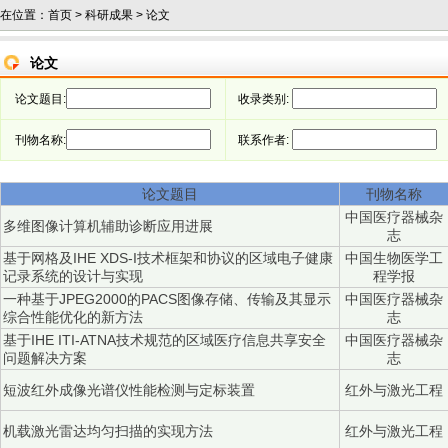
在位置：
首页
>
科研成果
>
论文
论文
论文题目:
收录类别:
刊物名称:
联系作者:
论文题目
刊物名称
中国医疗器械杂
多维图像计算机辅助诊断应用进展
志
基于网格及IHE XDS-I技术框架和协议的区域电子健康
中国生物医学工
记录系统的设计与实现
程学报
一种基于JPEG2000的PACS图像存储、传输及其显示
中国医疗器械杂
综合性能优化的新方法
志
基于IHE ITI-ATNA技术规范的区域医疗信息共享安全
中国医疗器械杂
问题解决方案
志
短波红外成像光谱仪性能检测与定标装置
红外与激光工程
机载激光雷达均匀扫描的实现方法
红外与激光工程