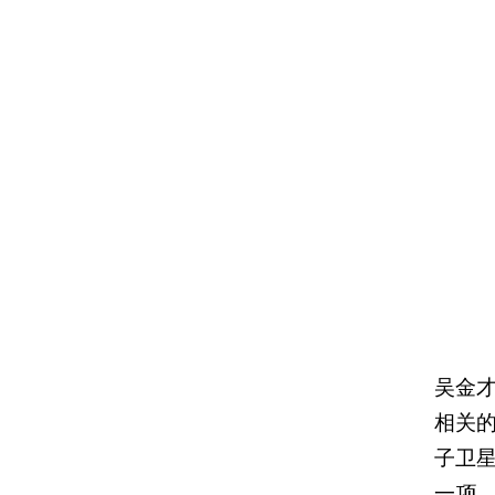
吴金才
相关
子卫星
一项