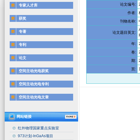
论文编号:
专家人才库
作者:
获奖
刊物名称:
专著
论文题目英文:
年:
专利
卷:
论文
期:
页:
空间主动光电获奖
空间主动光电专利
空间主动光电文章
网站链接
红外物理国家重点实验室
973计划-InGaAs项目