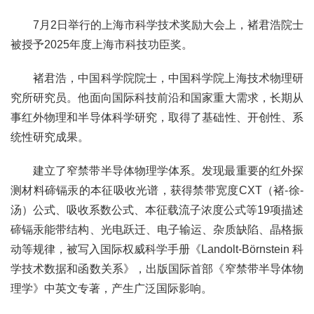
7月2日举行的上海市科学技术奖励大会上，褚君浩院士
被授予2025年度上海市科技功臣奖。
褚君浩，中国科学院院士，中国科学院上海技术物理研
究所研究员。他面向国际科技前沿和国家重大需求，长期从
事红外物理和半导体科学研究，取得了基础性、开创性、系
统性研究成果。
建立了窄禁带半导体物理学体系。发现最重要的红外探
测材料碲镉汞的本征吸收光谱，获得禁带宽度CXT（褚-徐-
汤）公式、吸收系数公式、本征载流子浓度公式等19项描述
碲镉汞能带结构、光电跃迁、电子输运、杂质缺陷、晶格振
动等规律，被写入国际权威科学手册《Landolt-Börnstein 科
学技术数据和函数关系》，出版国际首部《窄禁带半导体物
理学》中英文专著，产生广泛国际影响。