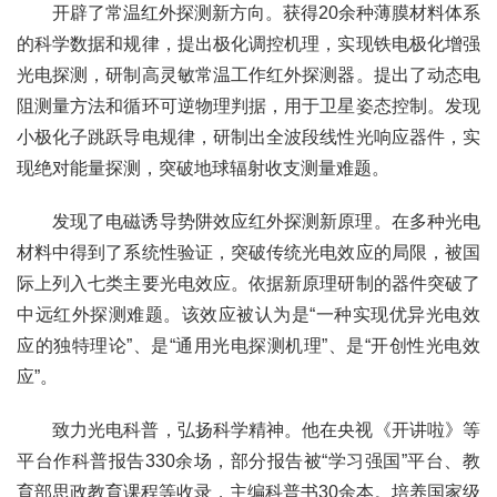
开辟了常温红外探测新方向。获得20余种薄膜材料体系
的科学数据和规律，提出极化调控机理，实现铁电极化增强
光电探测，研制高灵敏常温工作红外探测器。提出了动态电
阻测量方法和循环可逆物理判据，用于卫星姿态控制。发现
小极化子跳跃导电规律，研制出全波段线性光响应器件，实
现绝对能量探测，突破地球辐射收支测量难题。
发现了电磁诱导势阱效应红外探测新原理。在多种光电
材料中得到了系统性验证，突破传统光电效应的局限，被国
际上列入七类主要光电效应。依据新原理研制的器件突破了
中远红外探测难题。该效应被认为是“一种实现优异光电效
应的独特理论”、是“通用光电探测机理”、是“开创性光电效
应”。
致力光电科普，弘扬科学精神。他在央视《开讲啦》等
平台作科普报告330余场，部分报告被“学习强国”平台、教
育部思政教育课程等收录，主编科普书30余本。培养国家级